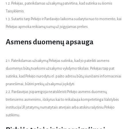
1.2. Pirkėjas, pateikdamas užsakymą patvirtina, kad sutinka su šiomis
Taisyklėmis.
1.3. Sutartis tarp Pirkėjo ir Pardavėjo laikoma sudaryta nuo to momento, kai
Pirkėjas apmoka reikiamą sumą už įsigyjamas prekes.
Asmens duomenų apsauga
2.1. Pateikdamas užsakymą Pirkėjas sutinka, kad jo pateikti asmens
duomenys būtų tvarkomi užsakymo vykdymo tikslais. Pirkėjas taip pat
sutinka, kad Pirkėjo nurodytu el. pašto adresu būtų siunčiami informaciniai
pranešimai, būtini prekių užsakymui įvykdyti.
2.2. Pardavėjas įsipareigoja neatskleisti Pirkėjo asmens duomenų
tretiesiems asmenims, išskyrus kai to reikalauja kompetetinga Valstybės
institucija LR įstatymų numatytais atvejais arba atskiru rašytiniu Pirkėjo
sutikimu.