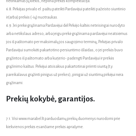
netinkamas jų kiekis, nepilna prekės komplektacija.
6.8. Pirkėjas privalo el. paštu pateikti Pardavėjui pateikti pažeisto siuntinio
ir(arba) prekės (-ių) nuotraukas.
6.9. Jei prekė grąžinama Pardavėjui dėl Pirkėjo kaltės neteisingai nurodyto
arba netikslaus adreso, arba jeigu prekė grąžinama pardavėjui neatsiėmus
jos iš paštomato per maksimalų jos saugojimo terminą, Pirkėjas privalo
Pardavėjui sumokėti pakartotino persiuntimo išlaidas, o jei prekės buvo
grąžintos iš paštomato arba kurjerio- padengti Pardavėjui ir prekės
grąžinimo kaštus. Pirkėjui atsisakius pakartotinai priimti siuntą (t.y.
pareikalavus grąžinti pinigus už prekes), pinigai už siuntimą pirkėjui nėra
grąžinami.
Prekių kokybė, garantijos.
7.1. Visi www.marabel.lt parduodamų prekių duomenys nurodomi prie
kiekvienos prekės esančiame prekės aprašyme.