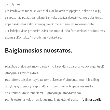
pasiūlymus.
9.2. Pardavėjas turi teisę vienašališkai, be atskiro įspėjimo, pakeisti akcijų
sąlygas, taip pat jas panaikinti. Bet koks akcijų sąlygų ir tvarkos pakeitimas
ar panaikinimas galioja nuo jų pakeitimo ar panaikinimo momento.
9.3. Pirkėjas visus pranešimus ir klausimus siunčia Pardavėjo el. parduotuvės
skyriuje „Kontaktai“ nurodytais kontaktais.
Baigiamosios nuostatos.
10.1. Šios prekių pirkimo – pardavimo Taisyklės sudarytos vadovaujantis LR
įstatymais ir teisės aktais.
10.2. Šioms taisyklėms yra taikoma LR teisė. Visi nesutarimai, kilę dėl šių
taisyklių vykdymo, yra sprendžiami derybų keliu. Nepavykus susitarti,
nesutarimai yra sprendžiami LR įstatymų nustatyta tvarka.
10.3 Jeigu turite kokių nors klausimų, kreipkitės el. paštu
info@marabel.lt
.