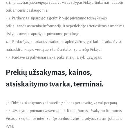
4.1. Pardavėjas įsipareigoja sudaryti visas sąlygas Pirkėjui tinkamai naudotis
teikiamomis paslaugomis.
4.2. Pardavėjas įsipareigoja gerbti Pirkėjo privatumo teisę į Pirkėjo
priklausančią asmeninę informaciją, ir neperleisti jos tretiesiems asmenims
išskyrus atvejus aprašytus privatumo politikoje.
4.3. Pardavėjas, susidarius svarbioms aplinkybėms, gali laikinai arba iš viso
nutraukti tinklapio veiklą apie tai iš anksto nepranešęs Pirkėjui.
4.4. Pardavėjas gali vienašališkai pakeisti šių Taisyklių sąlygas.
Prekių užsakymas, kainos,
atsiskaitymo tvarka, terminai.
5.1. Pirkėjas užsakymus gali pateikti 7 dienas per savaitę, 24 val. per parą.
5.2. Užsakymai priimami www.marabel.lt esančiomis užsakymo formomis.
Visos prekių kainos internetinėje parduotuvėje nurodytos eurais, įskaitant
PVM.