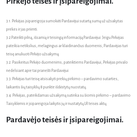
Pirkėjo teisės ir įsipareigojimai.
3.1. Pirkėjas įsipareigoja sumokėti Pardavėjui sutartą sumą už užsakytas
prekes ir jas priimti.
3.2 Pateikti pilną, išsamią ir teisingą informaciją Pardavėjui. Jeigu Pirkėjas
pateikia netikslius, melagingus ar klaidinančius duomenis, Pardavėjas turi
teisę anuliuoti Pirkėjo užsakymą.
3.2. Pasikeitus Pirkėjo duomenims, pateiktiems Pardavėjui, Pirkėjas privalo
nedelsiant apie tai pranešti Pardavėjui.
3.3. Pirkėjas turi teisę atsisakyti prekių pirkimo – pardavimo sutarties,
laikantis šių taisyklių 8 punkte išdėstytų nuostatų.
3.4. Pirkėjas, pateikdamas užsakymą sutinka su šiomis pirkimo – pardavimo
Taisyklėmis ir įsipareigoja laikytis jų ir nustatytų LR teisės aktų.
Pardavėjo teisės ir įsipareigojimai.