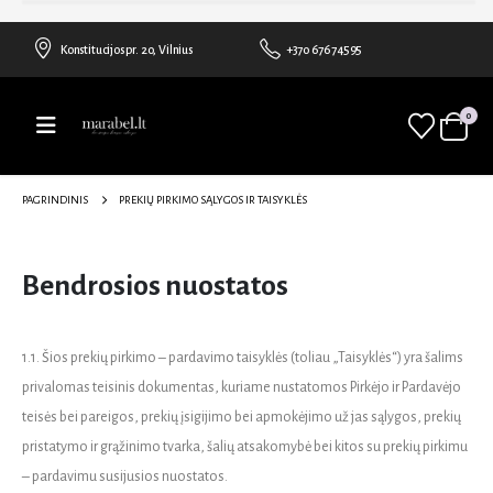
Konstitucijos pr. 20, Vilnius
+370 676 74595
0
PAGRINDINIS
PREKIŲ PIRKIMO SĄLYGOS IR TAISYKLĖS
Bendrosios nuostatos
1.1. Šios prekių pirkimo – pardavimo taisyklės (toliau „Taisyklės“) yra šalims
privalomas teisinis dokumentas, kuriame nustatomos Pirkėjo ir Pardavėjo
teisės bei pareigos, prekių įsigijimo bei apmokėjimo už jas sąlygos, prekių
pristatymo ir grąžinimo tvarka, šalių atsakomybė bei kitos su prekių pirkimu
– pardavimu susijusios nuostatos.