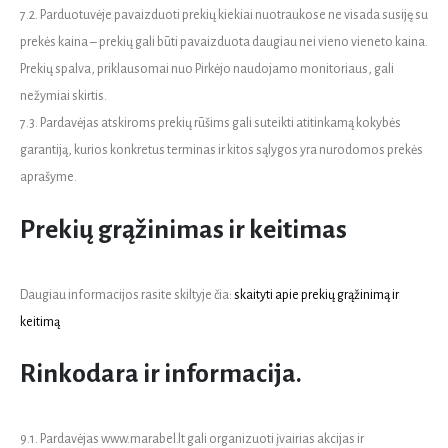
7.2. Parduotuvėje pavaizduoti prekių kiekiai nuotraukose ne visada susiję su
prekės kaina – prekių gali būti pavaizduota daugiau nei vieno vieneto kaina.
Prekių spalva, priklausomai nuo Pirkėjo naudojamo monitoriaus, gali
nežymiai skirtis.
7.3. Pardavėjas atskiroms prekių rūšims gali suteikti atitinkamą kokybės
garantiją, kurios konkretus terminas ir kitos sąlygos yra nurodomos prekės
aprašyme.
Prekių grąžinimas ir keitimas
Daugiau informacijos rasite skiltyje čia:
skaityti apie prekių grąžinimą ir
keitimą
Rinkodara ir informacija.
9.1. Pardavėjas www.marabel.lt gali organizuoti įvairias akcijas ir