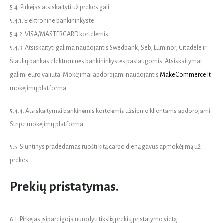
5.4. Pirkėjas atsiskaityti už prekes gali:
5.4.1. Elektronine bankininkyste
5.4.2. VISA/MASTERCARD kortelėmis
5.4.3. Atsiskaityti galima naudojantis Swedbank, Seb, Luminor, Citadele ir
Šiaulių bankas elektroninės bankininkystės paslaugomis. Atsiskaitymai
galimi euro valiuta. Mokėjimai apdorojami naudojantis
MakeCommerce.lt
mokėjimų platforma.
5.4.4. Atsiskaitymai bankinėmis kortelėmis užsienio klientams apdorojami
Stripe mokėjimų platforma.
5.5. Siuntinys pradedamas ruošti kitą darbo dieną gavus apmokėjimą už
prekes.
Prekių pristatymas.
6.1. Pirkėjas įsipareigoja nurodyti tikslią prekių pristatymo vietą.