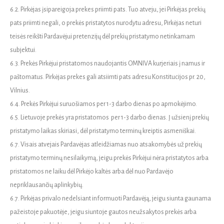
6.2. Pirkėjas įsipareigoja prekes priimti pats. Tuo atveju, jei Pirkėjas prekių
pats priimti negali, o prekės pristatytos nurodytu adresu, Pirkėjas neturi
teisės reikšti Pardavėjui pretenzijų dėl prekių pristatymo netinkamam
subjektui.
6.3. Prekės Pirkėjui pristatomos naudojantis OMNIVA kurjeriais į namus ir
paštomatus. Pirkėjas prekes gali atsiimti pats adresu Konstitucijos pr. 20,
Vilnius.
6.4. Prekės Pirkėjui suruošiamos per 1-3 darbo dienas po apmokėjimo.
6.5. Lietuvoje prekės yra pristatomos per 1-3 darbo dienas. Į užsienį prekių
pristatymo laikas skiriasi, dėl pristatymo terminų kreiptis asmeniškai.
6.7. Visais atvejais Pardavėjas atleidžiamas nuo atsakomybės už prekių
pristatymo terminų nesilaikymą, jeigu prekės Pirkėjui nėra pristatytos arba
pristatomos ne laiku dėl Pirkėjo kaltės arba dėl nuo Pardavėjo
nepriklausančių aplinkybių.
6.7. Pirkėjas privalo nedelsiant informuoti Pardavėją, jeigu siunta gaunama
pažeistoje pakuotėje, jeigu siuntoje gautos neužsakytos prekės arba