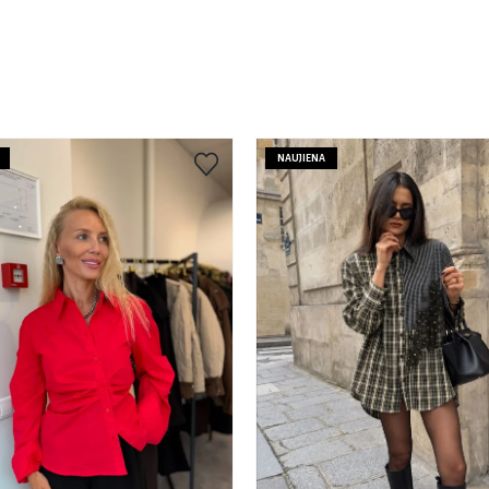
NAUJIENA
S
M
L