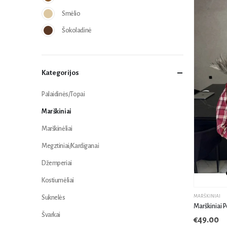
Smėlio
Šokoladinė
Kategorijos
Palaidinės/Topai
Marškiniai
Marškinėliai
Megztiniai/Kardiganai
Džemperiai
Kostiumėliai
MARŠKINIAI
Suknelės
Marškiniai 
Švarkai
€
49.00