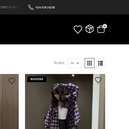
SUMOS •NEMOKAMAS PRISTATYMAS NUO 100€ • BE MINIMALAUS UŽSAKYMO SUMOS • NE
+370 676 74595
0
Rodyti:
NAUJIENA