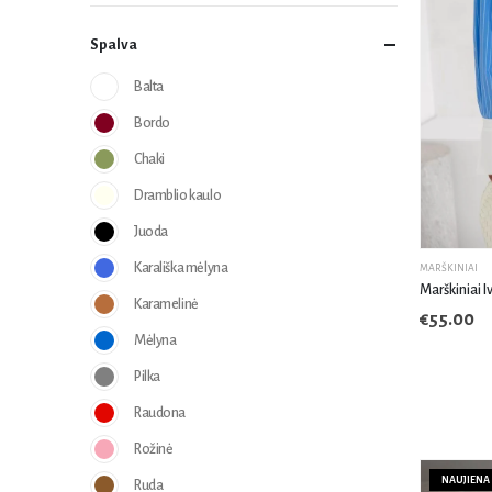
Spalva
Balta
Bordo
Chaki
Dramblio kaulo
Juoda
Karališka mėlyna
MARŠKINIAI
Marškiniai I
Karamelinė
€
55.00
Mėlyna
Pilka
Raudona
Rožinė
NAUJIENA
Ruda