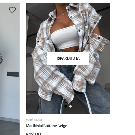
IŠPARDUOTA
MARŠKINIAI
Marškiniai Buttone Beige
€
49.00