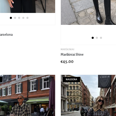
Barselona
MARŠKINIAI
Marškiniai Shine
€
45.00
NAUJIENA