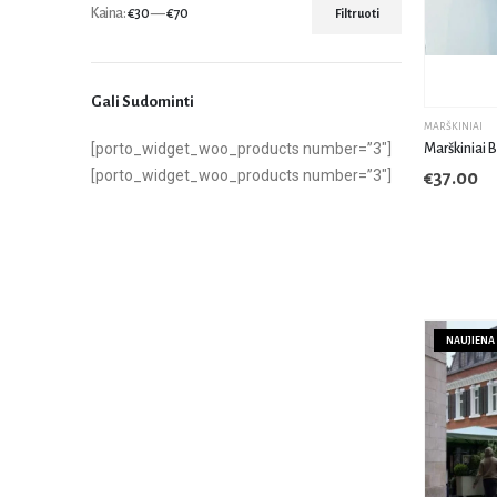
Kaina:
€30
—
€70
Filtruoti
Gali Sudominti
MARŠKINIAI
[porto_widget_woo_products number=”3″]
Marškiniai 
[porto_widget_woo_products number=”3″]
€
37.00
NAUJIENA