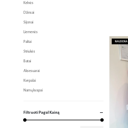
Kelnės
Džinsai
Sijonai
Liemenės
Paltai
NAUJIENA
Striukės
Batai
Aksesuarai
Kvepalai
Namų kvapai
Filtruoti Pagal Kainą