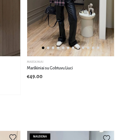
MARŠKINIAI
Marškiniai su Gobtuvu Liuci
€
49.00
NAUJIENA