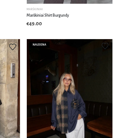
MARŠKINIAI
Marškiniai Shirt Burgundy
€
49.00
NAUJIENA