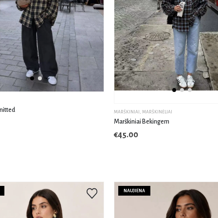
nitted
MARŠKINIAI
,
MARŠKINĖLIAI
Marškiniai Bekingem
€
45.00
NAUJIENA