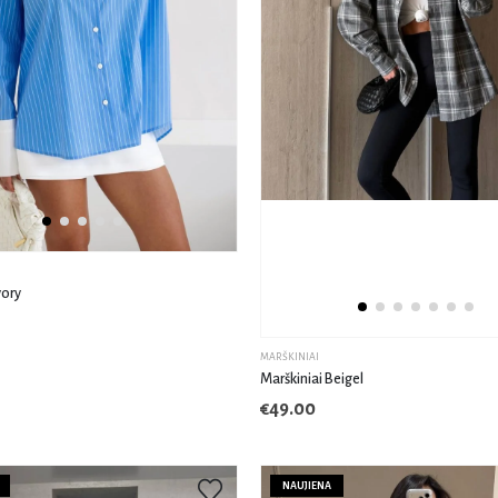
vory
MARŠKINIAI
Marškiniai Beigel
€
49.00
NAUJIENA