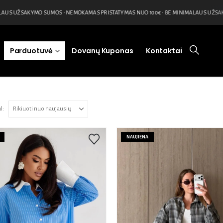
UŽSAKYMO SUMOS • NEMOKAMAS PRISTATYMAS NUO 100€ • BE MINIMALAUS UŽSAKYMO 
Parduotuvė
Dovanų Kuponas
Kontaktai
l:
NAUJIENA