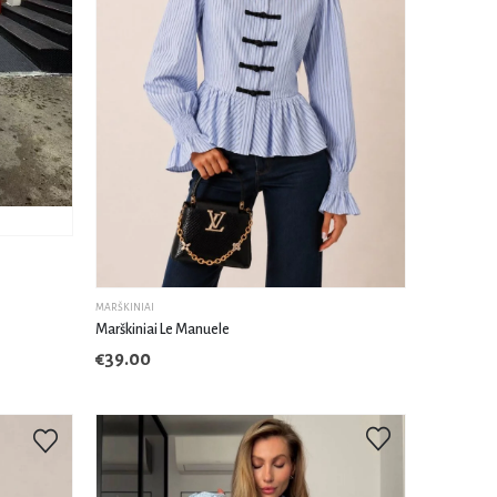
S/M
M/L
MARŠKINIAI
Marškiniai Le Manuele
€
39.00