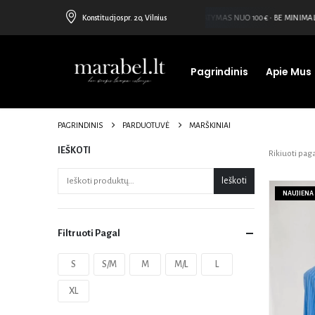
Konstitucijos pr. 20, Vilnius
NEMOKAMAS PRISTATYMAS NUO 100€ • BE MINIMALAUS 
Pagrindinis
Apie Mus
PAGRINDINIS
PARDUOTUVĖ
MARŠKINIAI
IEŠKOTI
Rikiuoti paga
Ieškoti
NAUJIENA
Filtruoti Pagal
S
S/M
M
M/L
L
XL