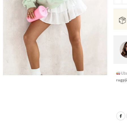
Užs
rugpjū