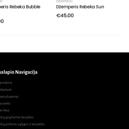
AI
DŽEMPERIAI
erIs Rebeka Bubble
Džemperis Rebeka Sun
€
45.00
00
uslapio Navigacija
grindinis
rduotuvė
vanų kuponai
sisiekti
ie Mus
ekių grąžinimo taisyklės
ekių pirkimo sąlygos ir taisyklės