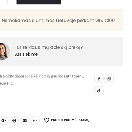
Nemokamas siuntimas Lietuvoje perkant virš €100
Turite klausimų apie šią prekę?
Susisiekime
isakykite dabar per
DPD
ir prekę gausite
antradienį,
čio 11 d.
.
PRIDĖTI PRIE MĖGSTAMŲ