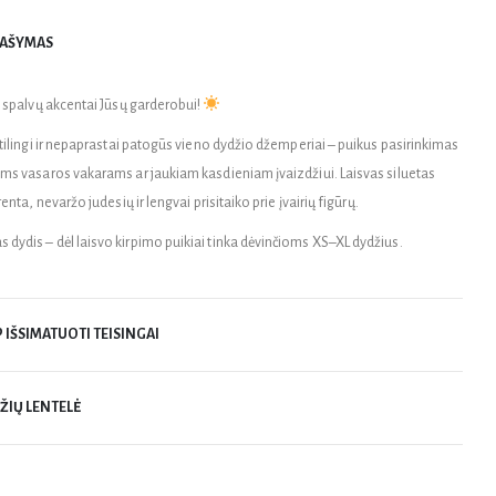
AŠYMAS
i spalvų akcentai Jūsų garderobui!
stilingi ir nepaprastai patogūs vieno dydžio džemperiai – puikus pasirinkimas
ms vasaros vakarams ar jaukiam kasdieniam įvaizdžiui. Laisvas siluetas
renta, nevaržo judesių ir lengvai prisitaiko prie įvairių figūrų.
s dydis – dėl laisvo kirpimo puikiai tinka dėvinčioms XS–XL dydžius.
P IŠSIMATUOTI TEISINGAI
ŽIŲ LENTELĖ