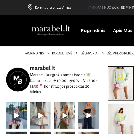
Konstitucijos pr. 20, Vilnius
NEMOKAMAS PRISTATYMAS NUO 100€ • BE MINIM
Pagrindinis
Apie Mus
PAGRINDINIS
PARDUOTUVĖ
DŽEMPERIAI
DŽEMPERIS REBE
marabel.lt
Marabel - kur grožis tampa istorija.
Darbo laikas:
I-V 10:00 -19:00val
VI 12:30-
15:30
Konstitucijos prospektas 20,
Vilnius