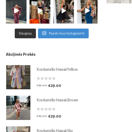
Daugiau
Pasek mus Instagram'e
Akcijinės Prekės
Kostiumėlis Hawaii Yellow
0
out of 5
€
29.00
€
47.00
Kostiumėlis Hawaii Brown
0
out of 5
€
29.00
€
47.00
Kostiumėlis Hawaii Sky