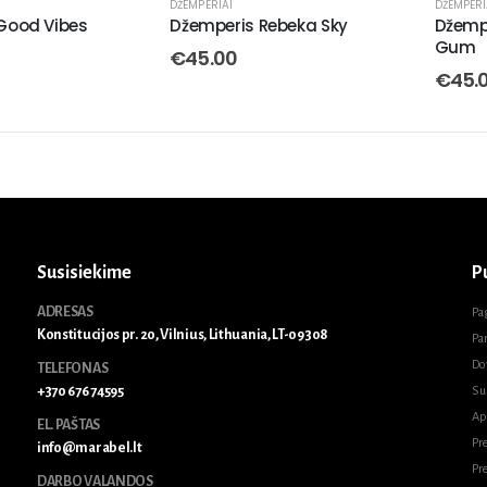
DŽEMPERIAI
DŽEMPERI
Good Vibes
Džemperis Rebeka Sky
Džemp
Gum
€
45.00
€
45.
Susisiekime
P
ADRESAS
Pa
Konstitucijos pr. 20, Vilnius, Lithuania, LT-09308
Pa
Do
TELEFONAS
+370 676 74595
Su
Ap
EL. PAŠTAS
Pr
info@marabel.lt
Pr
DARBO VALANDOS