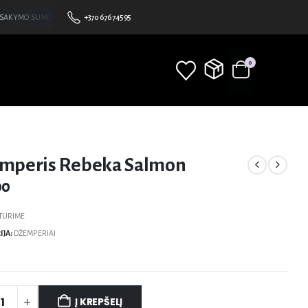
AKYMO SUMOS •NEMOKAMAS PRISTATYMAS NUO 100€ • BE MINIMALAUS UŽSAKYMO SUMO
+370 676 74595
0
mperis Rebeka Salmon
00
TURIME
IJA:
DŽEMPERIAI
Į KREPŠELĮ