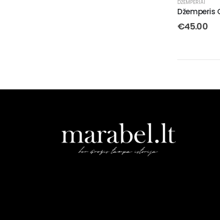
DŽEMPERIAI
Džemperis 
€
45.00