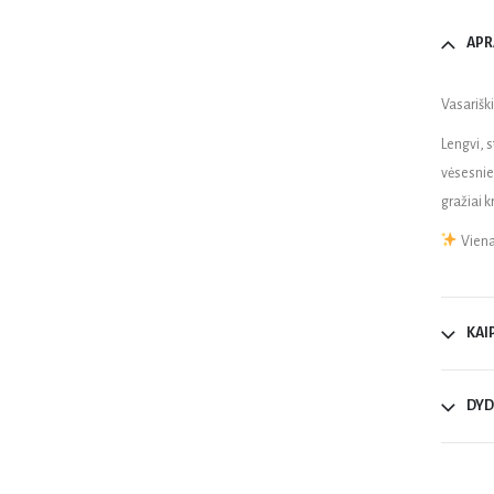
APR
Vasarišk
Lengvi, 
vėsesnie
gražiai k
Viena
KAI
DYD