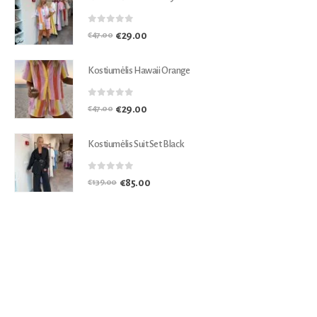
0
out of 5
€
29.00
€
47.00
Kostiumėlis Hawaii Orange
0
out of 5
€
29.00
€
47.00
Kostiumėlis Suit Set Black
0
out of 5
€
85.00
€
139.00