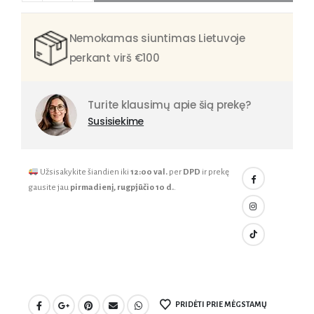
Nemokamas siuntimas Lietuvoje
perkant virš €100
Turite klausimų apie šią prekę?
Susisiekime
Užsisakykite šiandien iki
12:00 val.
per
DPD
ir prekę
gausite jau
pirmadienį, rugpjūčio 10 d.
.
PRIDĖTI PRIE MĖGSTAMŲ