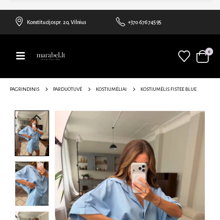
Konstitucijos pr. 20, Vilnius
+370 676 74595
0
PAGRINDINIS
PARDUOTUVĖ
KOSTIUMĖLIAI
KOSTIUMĖLIS FISTEE BLUE