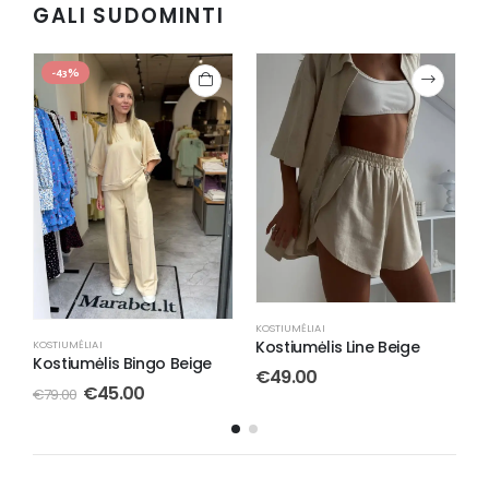
GALI SUDOMINTI
-43%
KOSTIUMĖLIAI
Kostiumėlis Line Beige
KOSTIUMĖLIAI
K
Kostiumėlis Bingo Beige
K
€
49.00
B
€
45.00
€
79.00