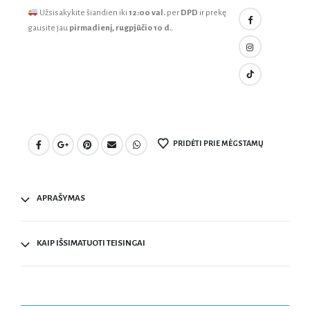
Užsisakykite šiandien iki
12:00 val.
per
DPD
ir prekę
gausite jau
pirmadienį, rugpjūčio 10 d.
.
PRIDĖTI PRIE MĖGSTAMŲ
APRAŠYMAS
KAIP IŠSIMATUOTI TEISINGAI