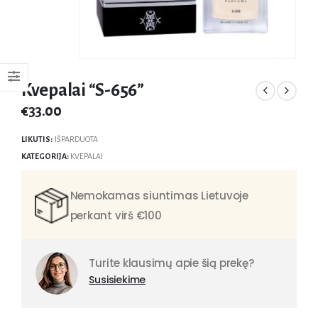
Kvepalai “S-656”
€
33.00
LIKUTIS:
IŠPARDUOTA
KATEGORIJA:
KVEPALAI
Nemokamas siuntimas Lietuvoje
perkant virš €100
Turite klausimų apie šią prekę?
Susisiekime