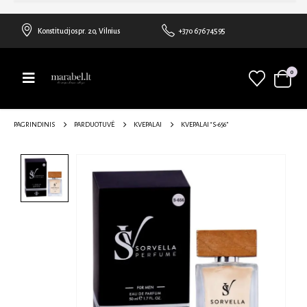
Konstitucijos pr. 20, Vilnius
+370 676 74595
0
PAGRINDINIS
PARDUOTUVĖ
KVEPALAI
KVEPALAI “S-656”