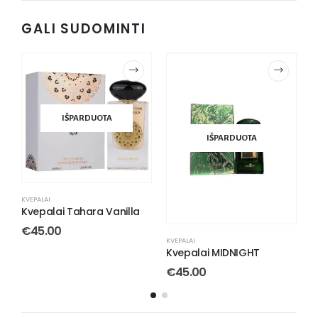
GALI SUDOMINTI
IŠPARDUOTA
I
IŠPARDUOTA
LAI
KVEPALAI
alai Tahara Vanilla
KVEPALAI
5.00
€
45.00
KVEPALAI
Kvepalai MIDNIGHT
€
45.00