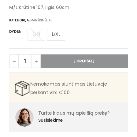
M/L Krūtinė 107, ilgis 60cm
KATEGORIJA:
MARŠKINĖLIAI
DYDIS
S/M
L/XL
Į KREPŠELĮ
Nemokamas siuntimas Lietuvoje
perkant virš €100
Turite klausimų apie šią prekę?
Susisiekime