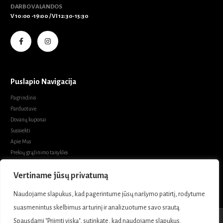
DARBO VALANDOS
V 10:00 -19:00 / VI 12:30-15:30
Puslapio Navigacija
Pagrindinis
Parduotuvė
Dovanų kuponai
Susisiekti
Apie Mus
Prekių grąžinimo taisyklės
Prekių pirkimo sąlygos ir taisyklės
Privatumo politika
Vertiname jūsų privatumą
Naudojame slapukus, kad pagerintume jūsų naršymo patirtį, rodytume
suasmenintus skelbimus ar turinį ir analizuotume savo srautą.
Marabel Boutique. © 2021.- 2026 Visos teisės saugomos.
Spausdami "Priimti viską", sutinkate, kad naudojame slapukus.