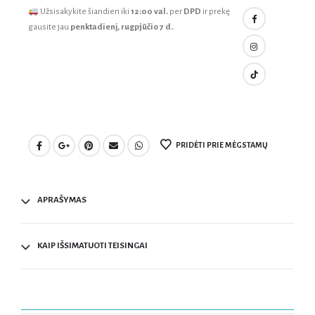
Užsisakykite šiandien iki
12:00 val.
per
DPD
ir prekę
gausite jau
penktadienį, rugpjūčio 7 d.
.
PRIDĖTI PRIE MĖGSTAMŲ
APRAŠYMAS
KAIP IŠSIMATUOTI TEISINGAI