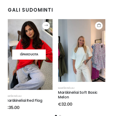
GALI SUDOMINTI
MARŠKINĖLIAI
PALAIDINĖS/TOPAI
,
MARŠKINĖLIAI
P
Marškinėliai Soft Basic
Marskineliai Teen Black
M
Melon
€
32.00
€
32.00