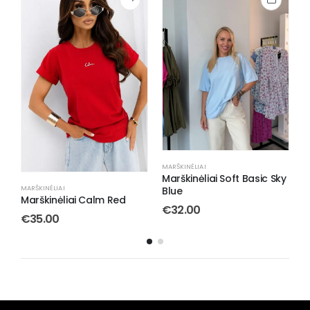
MARŠKINĖLIAI
PALAIDINĖS/TOPAI
,
MARŠKINĖLIAI
P
Marškinėliai Soft Basic Sky
Baziniai Marškinėliai Pink
B
Blue
€
32.00
€
32.00