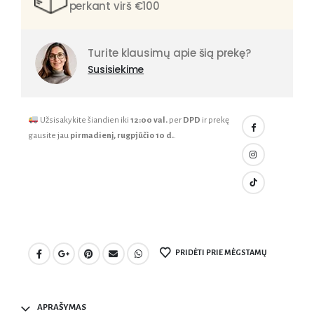
perkant virš €100
Turite klausimų apie šią prekę?
Susisiekime
Užsisakykite šiandien iki
12:00 val.
per
DPD
ir prekę
gausite jau
pirmadienį, rugpjūčio 10 d.
.
PRIDĖTI PRIE MĖGSTAMŲ
APRAŠYMAS