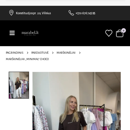
Konstitucijos pr. 20, Vilnius
+370 676 74595
0
PAGRINDINIS
PARDUOTUVĖ
MARŠKINĖLIAI
MARŠKINĖLIAI „MINIMAL“ CHOCO