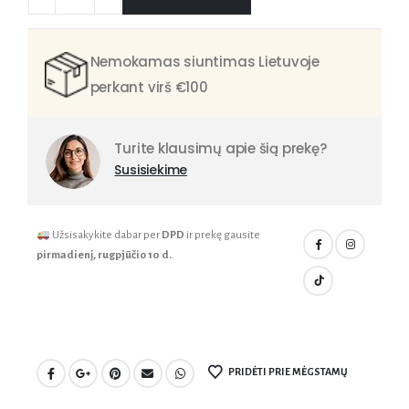
Nemokamas siuntimas Lietuvoje
perkant virš €100
Turite klausimų apie šią prekę?
Susisiekime
Užsisakykite dabar per
DPD
ir prekę gausite
pirmadienį, rugpjūčio 10 d.
.
PRIDĖTI PRIE MĖGSTAMŲ