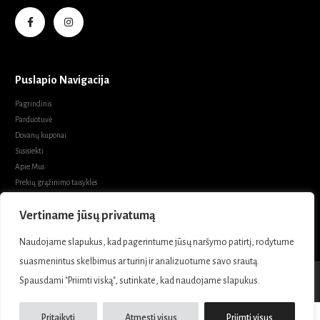
DARBO VALANDOS
V 10:00 -19:00 / VI 12:30-15:30
Puslapio Navigacija
Pagrindinis
Parduotuvė
Dovanų kuponai
Susisiekti
Apie Mus
Prekių grąžinimo taisyklės
Vertiname jūsų privatumą
Prekių pirkimo sąlygos ir taisyklės
Naudojame slapukus, kad pagerintume jūsų naršymo patirtį, rodytume
Privatumo politika
suasmenintus skelbimus ar turinį ir analizuotume savo srautą.
Spausdami "Priimti viską", sutinkate, kad naudojame slapukus.
Marabel Boutique. © 2021.- 2026 Visos teisės saugomos.
Pritaikyti
Atmesti visus
Priimti visus