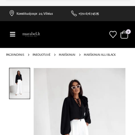
Konstitucijos pr. 20, Vilnius
+370 676 74595
0
PAGRINDINIS
PARDUOTUVĖ
MARŠKINIAI
MARŠKINIAI ALLI BLACK