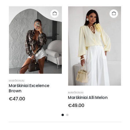
IŠPARDUOTA
M
M
MARŠKINIAI
Marškiniai Alli Melon
€
49.00
MARŠKINIAI
Marškiniai Shirt Latte
€
49.00