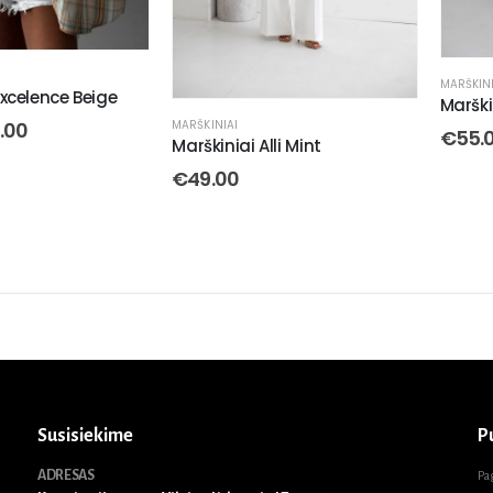
MARŠKINI
Excelence Beige
Marški
MARŠKINIAI
.00
€
55.
Marškiniai Alli Mint
€
49.00
Susisiekime
P
ADRESAS
Pa