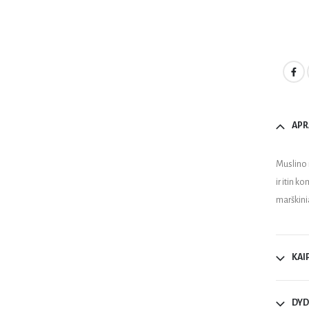
APR
Muslino 
ir itin k
marškinia
KAI
DYD