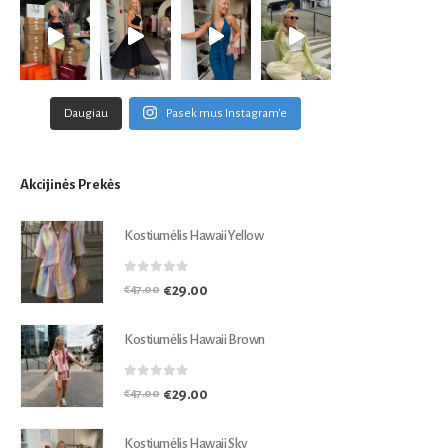
Daugiau
Pasek mus Instagram'e
Akcijinės Prekės
Kostiumėlis Hawaii Yellow
0
out of 5
€
29.00
€
47.00
Kostiumėlis Hawaii Brown
0
out of 5
€
29.00
€
47.00
Kostiumėlis Hawaii Sky