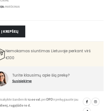
TURIME
IJA:
MARŠKINIAI
Į KREPŠELĮ
Nemokamas siuntimas Lietuvoje perkant virš
€100
Turite klausimų apie šią prekę?
Susisiekime
sakykite šiandien iki
12:00 val.
per
DPD
ir prekę gausite jau
ienį, rugpjūčio 10 d.
.