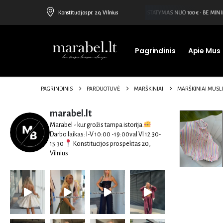
Konstitucijos pr. 20, Vilnius
NEMOKAMAS PRISTATYMAS NUO 100€ • BE MINIM
Pagrindinis
Apie Mus
PAGRINDINIS
PARDUOTUVĖ
MARŠKINIAI
MARŠKINIAI MUSLI
marabel.lt
Marabel - kur grožis tampa istorija.
Darbo laikas:
I-V 10:00 -19:00val
VI 12:30-
15:30
Konstitucijos prospektas 20,
Vilnius