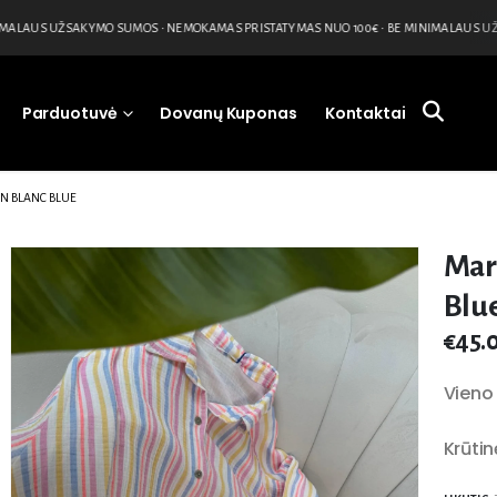
ALAUS UŽSAKYMO SUMOS • NEMOKAMAS PRISTATYMAS NUO 100€ • BE MINIMALAUS UŽS
Parduotuvė
Dovanų Kuponas
Kontaktai
N BLANC BLUE
Mar
Blu
€
45.
Vieno 
Krūtin