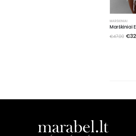
MARŠKINIAI
Marškiniai 
€
32
€
47.00