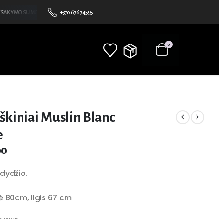
AKYMO SUMOS •NEMOKAMAS PRISTATYMAS NUO 100€ • BE MINIMALAUS UŽSAKYMO SUMO
+370 676 74595
0
škiniai Muslin Blanc
e
00
dydžio.
ė 80cm, Ilgis 67 cm