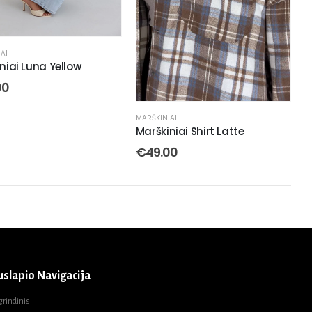
AI
niai Luna Yellow
00
MARŠKINIAI
Marškiniai Shirt Latte
€
49.00
uslapio Navigacija
grindinis