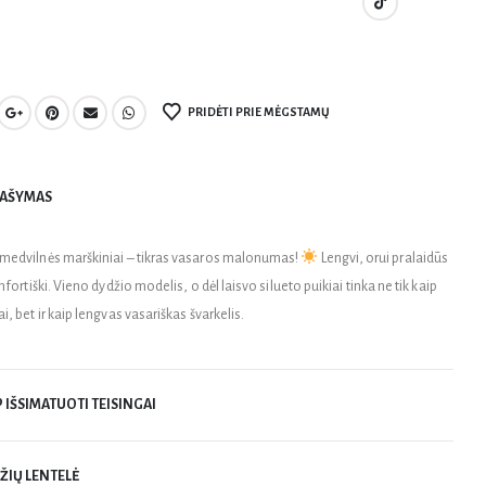
PRIDĖTI PRIE MĖGSTAMŲ
AŠYMAS
medvilnės marškiniai – tikras vasaros malonumas!
Lengvi, orui pralaidūs
omfortiški. Vieno dydžio modelis, o dėl laisvo silueto puikiai tinka ne tik kaip
i, bet ir kaip lengvas vasariškas švarkelis.
P IŠSIMATUOTI TEISINGAI
ŽIŲ LENTELĖ