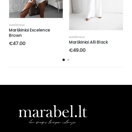
MARŠKINIAI
Marškiniai Luna Mint
MARŠKINIAI
M
€
55.00
Marškiniai Alli Black
M
€
49.00