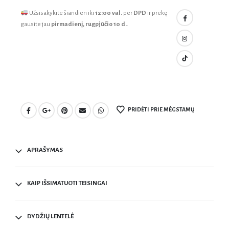
Užsisakykite šiandien iki
12:00 val.
per
DPD
ir prekę
gausite jau
pirmadienį, rugpjūčio 10 d.
.
PRIDĖTI PRIE MĖGSTAMŲ
APRAŠYMAS
KAIP IŠSIMATUOTI TEISINGAI
DYDŽIŲ LENTELĖ