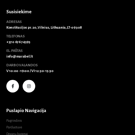
Susisiekime
ADRESAS
Konstitucijos pr. 20, Vilnius, Lithuania, LT-09308
TELEFONAS
+370 676 74595
EL. PAŠTAS
info@marabel.lt
DARBO VALANDOS
V 10:00 -19:00 / VI 12:30-15:30
Puslapio Navigacija
Pagrindinis
Parduotuvė
Dovanų kuponai