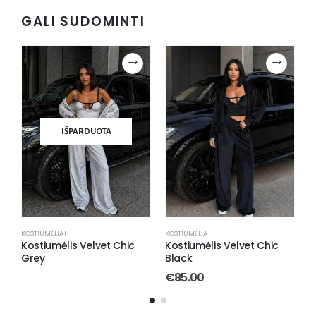
GALI SUDOMINTI
IŠPARDUOTA
KOSTIUMĖLIAI
KOSTIUMĖLIAI
K
en
Kostiumėlis Velvet Chic
Kostiumėlis Velvet Chic
K
Grey
Black
B
€
85.00