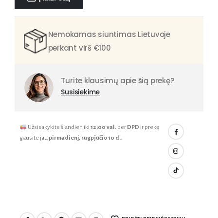
Nemokamas siuntimas Lietuvoje
perkant virš €100
Turite klausimų apie šią prekę?
Susisiekime
Užsisakykite šiandien iki
12:00 val.
per
DPD
ir prekę
gausite jau
pirmadienį, rugpjūčio 10 d.
.