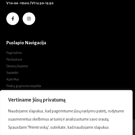
V 10:00 -19:00 / VI 12:30-15:30
Puslapio Navigacija
Pagrindinis
Parduotuvė
Dovanų kuponai
Susisiekti
Apie Mus
Prekių grąžinimo taisyklės
Prekių pirkimo sąlygos ir taisyklės
Vertiname jūsų privatumą
Privatumo politika
Naudojame slapukus, kad pagerintume jūsų naršymo patirtį, rodytume
suasmenintus skelbimus ar turinį ir analizuotume savo srautą.
Spausdami "Priimti viską", sutinkate, kad naudojame slapukus.
Marabel Boutique. © 2021.- 2026 Visos teisės saugomos.