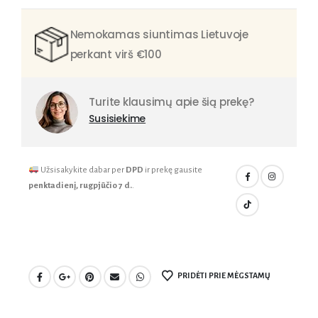
Nemokamas siuntimas Lietuvoje
perkant virš €100
Turite klausimų apie šią prekę?
Susisiekime
Užsisakykite dabar per
DPD
ir prekę gausite
penktadienį, rugpjūčio 7 d.
.
PRIDĖTI PRIE MĖGSTAMŲ