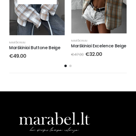
MARŠKINIAI
Marškiniai Excelence Beige
MARŠKINIAI
M
€
32.00
€
47.00
Marškiniai Alli Black
M
€
49.00