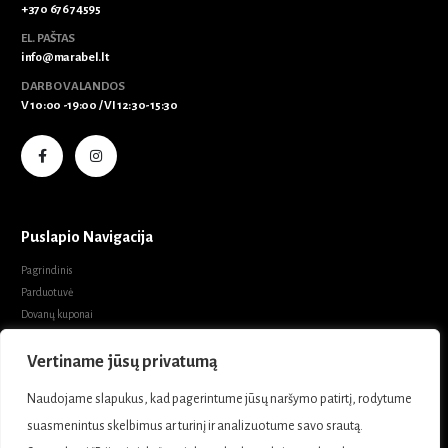
+370 676 74595
EL. PAŠTAS
info@marabel.lt
DARBO VALANDOS
V 10:00 -19:00 / VI 12:30-15:30
Puslapio Navigacija
Pagrindinis
Parduotuvė
Dovanų kuponai
Susisiekti
Vertiname jūsų privatumą
Apie Mus
Prekių grąžinimo taisyklės
Naudojame slapukus, kad pagerintume jūsų naršymo patirtį, rodytume
Prekių pirkimo sąlygos ir taisyklės
suasmenintus skelbimus ar turinį ir analizuotume savo srautą.
Privatumo politika