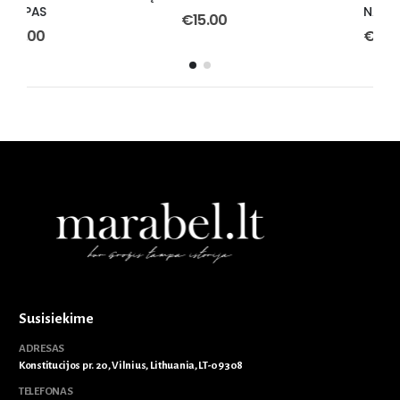
NAMŲ KVAPAS
K
€
15.00
€
15.00
Susisiekime
ADRESAS
Konstitucijos pr. 20, Vilnius, Lithuania, LT-09308
TELEFONAS