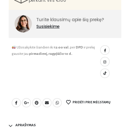
perkant virš €100
Turite klausimų apie šią prekę?
Susisiekime
Užsisakykite šiandien iki
12:00 val.
per
DPD
ir prekę
gausite jau
pirmadienį, rugpjūčio 10 d.
.
PRIDĖTI PRIE MĖGSTAMŲ
APRAŠYMAS