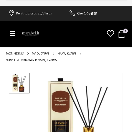
Konstitucijos pr. 20, Vilnius
+370 676 74595
0
PAGRINDINIS
PARDUOTUVĖ
NAMŲ KVAPAI
SORVELLA DARK AMBER NAMŲ KVAPAS