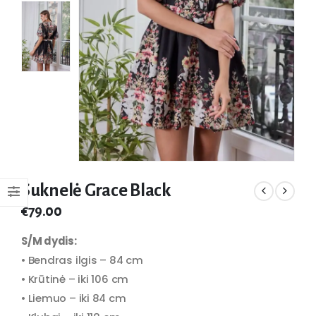
Suknelė Grace Black
€
79.00
S/M dydis:
• Bendras ilgis – 84 cm
• Krūtinė – iki 106 cm
• Liemuo – iki 84 cm