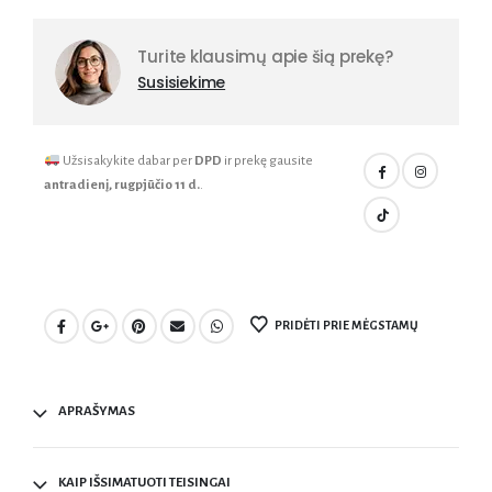
Turite klausimų apie šią prekę?
Susisiekime
Užsisakykite dabar per
DPD
ir prekę gausite
antradienį, rugpjūčio 11 d.
.
PRIDĖTI PRIE MĖGSTAMŲ
APRAŠYMAS
KAIP IŠSIMATUOTI TEISINGAI