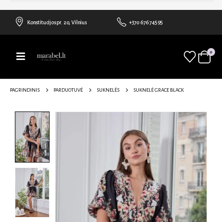
Konstitucijos pr. 20, Vilnius
+370 676 74595
0
PAGRINDINIS
PARDUOTUVĖ
SUKNELĖS
SUKNELĖ GRACE BLACK