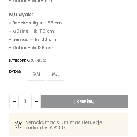
• Klubai – iki 118 cm
M/L dydis:
• Bendras ilgis – 86 cm
• Krūtinė – iki 110 cm
• Liemuo – iki 100 cm
• Klubai – iki 126 cm
KATEGORIJA:
SUKNELĖS
DYDIS
S/M
M/L
Į KREPŠELĮ
Nemokamas siuntimas Lietuvoje
perkant virš €100