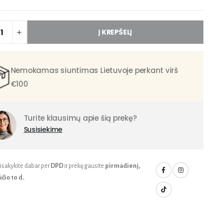
Į KREPŠELĮ
Nemokamas siuntimas Lietuvoje perkant virš
€100
Turite klausimų apie šią prekę?
Susisiekime
isakykite dabar per
DPD
ir prekę gausite
pirmadienį,
čio 10 d.
.