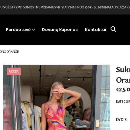
S UŽSAKYMO SUMOS • NEMOKAMAS PRISTATYMAS NUO 100€ • BE MINIMALAUS UŽSAKYM
Parduotuvė
Dovanų Kuponas
Kontaktai
LONG ORANGE
Suk
AKCIJA
Ora
€
25.
KATEGOR
DYDIS