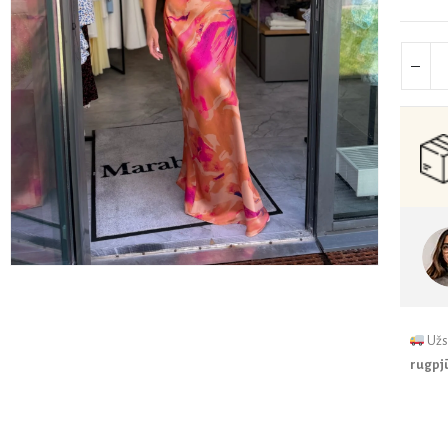
Užs
rugpjū