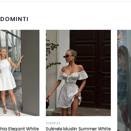
UDOMINTI
SUKNELĖS
hia Elegant White
Suknelė Muslin Summer White