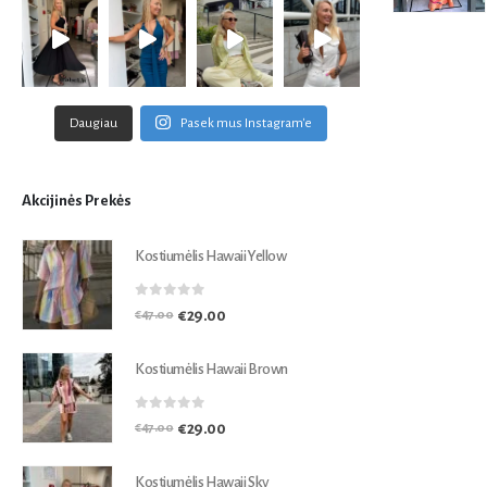
Daugiau
Pasek mus Instagram'e
Akcijinės Prekės
Kostiumėlis Hawaii Yellow
0
out of 5
€
29.00
€
47.00
Kostiumėlis Hawaii Brown
0
out of 5
€
29.00
€
47.00
Kostiumėlis Hawaii Sky