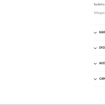
Sudėtis
Stilinga
KAI
DYD
AUD
GAM