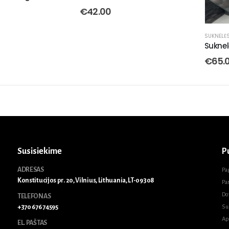
€
42.00
SUKNELĖ
Sukne
€
65.
Susisiekime
P
ADRESAS
Pa
Konstitucijos pr. 20, Vilnius, Lithuania, LT-09308
Pa
Do
TELEFONAS
+370 676 74595
Su
Ap
EL. PAŠTAS