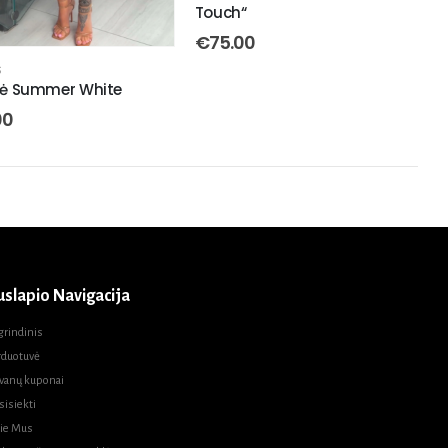
Touch“
€
75.00
S
lė Summer White
00
uslapio Navigacija
grindinis
rduotuvė
vanų kuponai
sisiekti
ie Mus