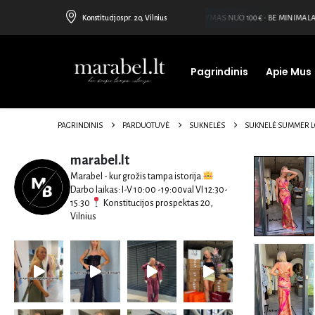
Konstitucijos pr. 20, Vilnius
NEMOKAMAS PRISTATYMAS NUO 100€ • BE MINIMALAU
Pagrindinis
Apie Mus
PAGRINDINIS
PARDUOTUVĖ
SUKNELĖS
SUKNELĖ SUMMER 
marabel.lt
Marabel - kur grožis tampa istorija.
Darbo laikas:
I-V 10:00 -19:00val
VI 12:30-
15:30
Konstitucijos prospektas 20,
Vilnius