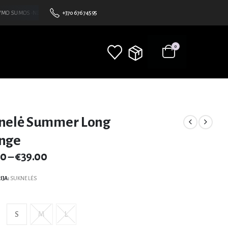
O SUMOS •NEMOKAMAS PRISTATYMAS NUO 100€ • BE MINIMALAUS UŽSAKYMO SUMOS • N
+370 676 74595
0
nelė Summer Long
nge
00
–
€
39.00
IJA:
SUKNELĖS
S
M
L