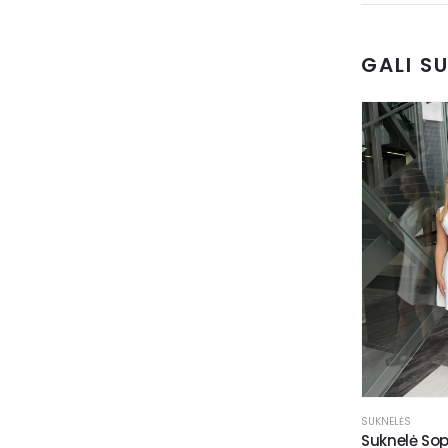
GALI S
SUKNELĖS
Suknelė Sop