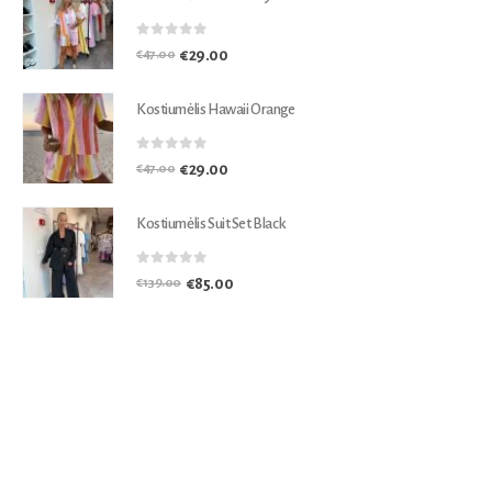
0
out of 5
€
29.00
€
47.00
Kostiumėlis Hawaii Orange
0
out of 5
€
29.00
€
47.00
Kostiumėlis Suit Set Black
0
out of 5
€
85.00
€
139.00