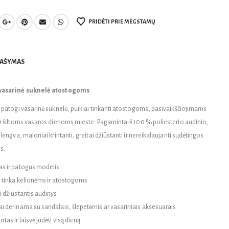
PRIDĖTI PRIE MĖGSTAMŲ
AŠYMAS
vasarinė suknelė atostogoms
r patogi vasarinė suknelė, puikiai tinkanti atostogoms, pasivaikščiojimams
ar šiltoms vasaros dienoms mieste. Pagaminta iš 100 % poliesterio audinio,
 lengva, maloniai krintanti, greitai džiūstanti ir nereikalaujanti sudėtingos
s.
s ir patogus modelis
i tinka kelionėms ir atostogoms
i džiūstantis audinys
i derinama su sandalais, šlepetėmis ar vasariniais aksesuarais
as ir laisvė judėti visą dieną