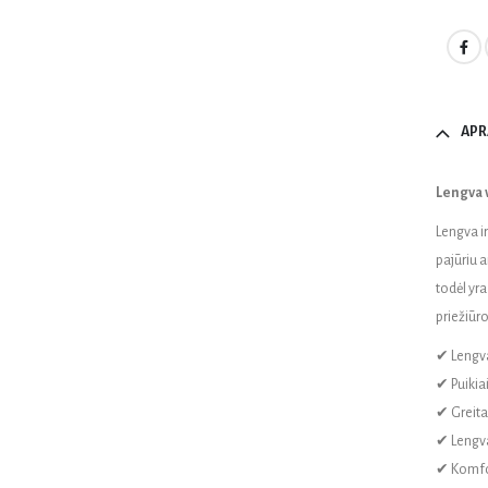
APR
Lengva 
Lengva i
pajūriu 
todėl yra
priežiūro
✔ Lengva
✔ Puikia
✔ Greita
✔ Lengva
✔ Komfort