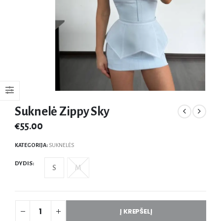
Suknelė Zippy Sky
€
55.00
KATEGORIJA:
SUKNELĖS
DYDIS
S
M
Į KREPŠELĮ