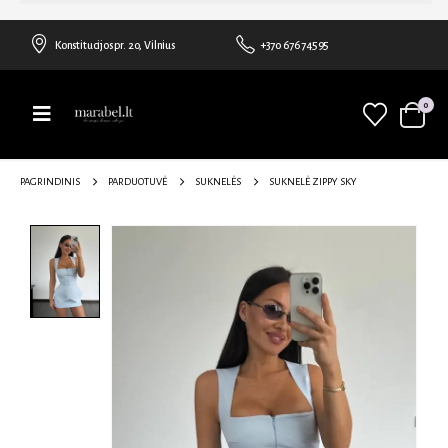
Konstitucijos pr. 20, Vilnius
+370 676 74595
0
PAGRINDINIS
PARDUOTUVĖ
SUKNELĖS
SUKNELĖ ZIPPY SKY