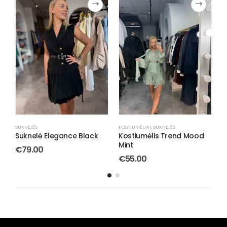
SUKNELĖS
KOSTIUMĖLIAI
,
SUKNELĖS
S
Suknelė Elegance Black
Kostiumėlis Trend Mood
S
Mint
T
€
79.00
€
55.00