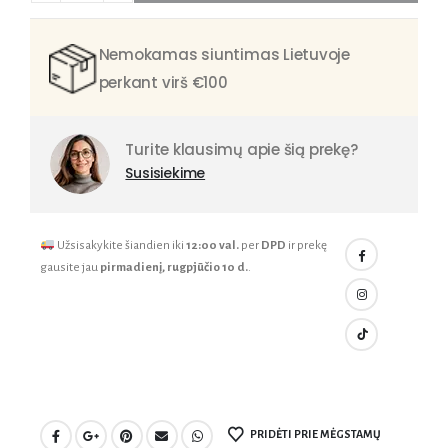
Nemokamas siuntimas Lietuvoje
perkant virš €100
Turite klausimų apie šią prekę?
Susisiekime
Užsisakykite šiandien iki
12:00 val.
per
DPD
ir prekę
gausite jau
pirmadienį, rugpjūčio 10 d.
.
PRIDĖTI PRIE MĖGSTAMŲ