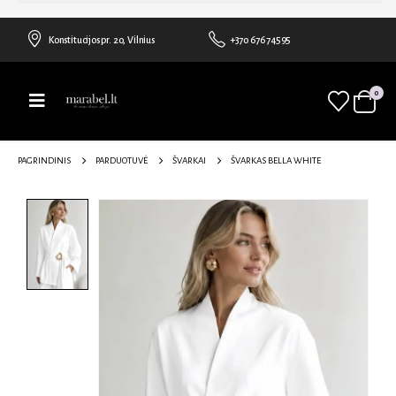
Konstitucijos pr. 20, Vilnius
+370 676 74595
0
PAGRINDINIS
PARDUOTUVĖ
ŠVARKAI
ŠVARKAS BELLA WHITE