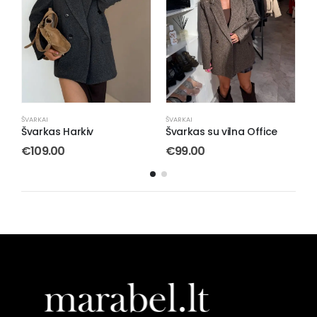
ŠVARKAI
ŠVARKAI
Š
Švarkas su vilna Office
Švarkas Aura Mint
Š
€
99.00
€
79.00