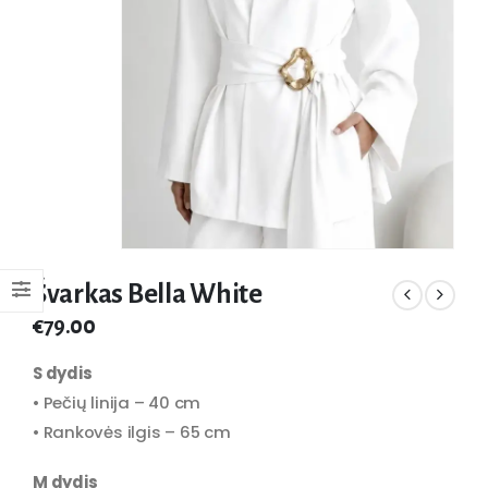
Švarkas Bella White
€
79.00
S dydis
• Pečių linija – 40 cm
• Rankovės ilgis – 65 cm
M dydis