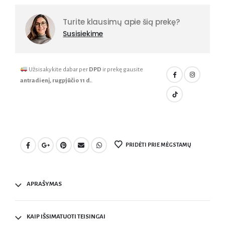
Turite klausimų apie šią prekę?
Susisiekime
Užsisakykite dabar per
DPD
ir prekę gausite
antradienį, rugpjūčio 11 d.
.
PRIDĖTI PRIE MĖGSTAMŲ
APRAŠYMAS
KAIP IŠSIMATUOTI TEISINGAI