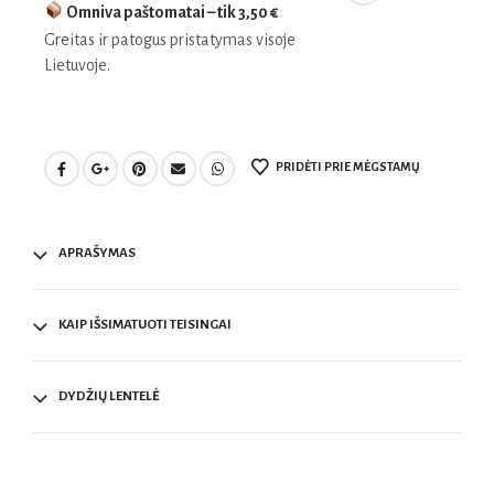
Omniva paštomatai – tik
3,50 €
Greitas ir patogus pristatymas visoje
Lietuvoje.
PRIDĖTI PRIE MĖGSTAMŲ
APRAŠYMAS
KAIP IŠSIMATUOTI TEISINGAI
DYDŽIŲ LENTELĖ