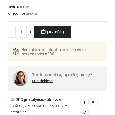
LIKUTIS:
TURIME
KATEGORIJA:
STRIUKĖS
Į KREPŠELĮ
Nemokamas siuntimas Lietuvoje
perkant virš €100
Turite klausimų apie šią prekę?
Susisiekime
DPD pristatymas – tik
3,50 €
Užsisakykite dabar ir siuntą gaukite
antradienį
.