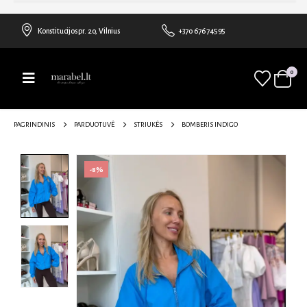
Konstitucijos pr. 20, Vilnius
+370 676 74595
0
PAGRINDINIS
PARDUOTUVĖ
STRIUKĖS
BOMBERIS INDIGO
-8%