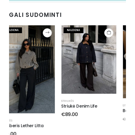
GALI SUDOMINTI
NAUJIENA
-8%
STRIUKĖS
Striukė Denim Life
STRIUKĖS
S
Bomberis White Short
B
€
89.00
€
45.00
€
49.00