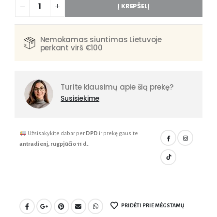
Į KREPŠELĮ
Nemokamas siuntimas Lietuvoje
perkant virš €100
Turite klausimų apie šią prekę?
Susisiekime
Užsisakykite dabar per
DPD
ir prekę gausite
antradienį, rugpjūčio 11 d.
.
PRIDĖTI PRIE MĖGSTAMŲ