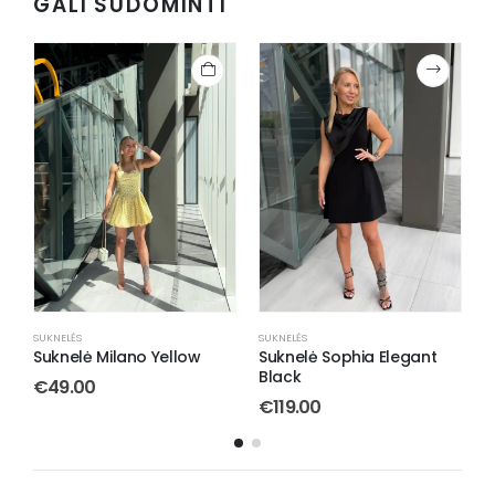
GALI SUDOMINTI
SUKNELĖS
SUKNELĖS
S
Suknelė Sophia Elegant
Suknelė Ethereal Pink
S
Black
€
55.00
€
119.00