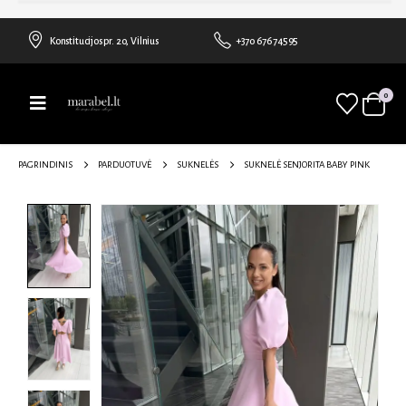
Konstitucijos pr. 20, Vilnius
+370 676 74595
0
PAGRINDINIS
PARDUOTUVĖ
SUKNELĖS
SUKNELĖ SENJORITA BABY PINK