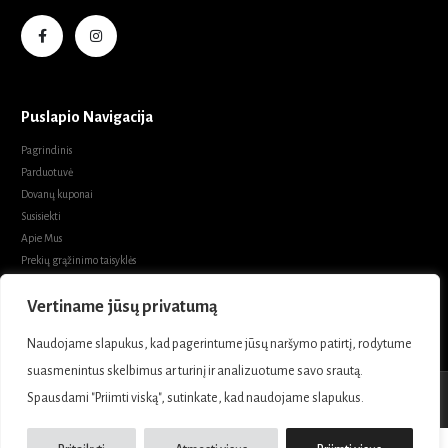
Puslapio Navigacija
Pagrindinis
Parduotuvė
Dovanų kuponai
Susisiekti
Apie Mus
Prekių grąžinimo taisyklės
Prekių pirkimo sąlygos ir taisyklės
Vertiname jūsų privatumą
Privatumo politika
Naudojame slapukus, kad pagerintume jūsų naršymo patirtį, rodytume
suasmenintus skelbimus ar turinį ir analizuotume savo srautą.
Spausdami "Priimti viską", sutinkate, kad naudojame slapukus.
Marabel Boutique. © 2021.- 2026 Visos teisės saugomos.