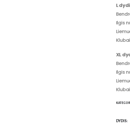
L dyd
Bendra
Ilgis 
Liemu
Klubai
XL dy
Bendra
Ilgis 
Liemu
Klubai
KATEGOR
DYDIS