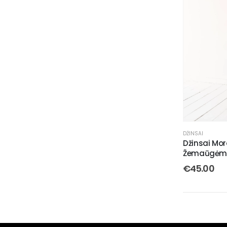
DŽINSAI
Džinsai Mo
Žemaūgėm
€
45.00