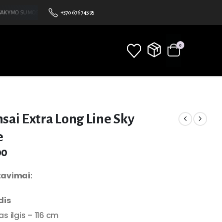
KYMO SUMOS •NEMOKAMAS PRISTATYMAS NUO 100€ • BE MINIMALAUS UŽSAKYMO SUMOS 
+370 676 74595
0
sai Extra Long Line Sky
e
00
avimai:
dis
s ilgis – 116 cm