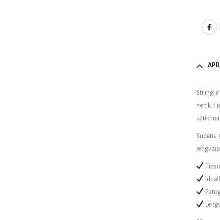
APR
Stilingi
ne tik. 
užtikrin
Sudėtis:
lengvai 
Tiesus
Ideal
Patog
Lengva