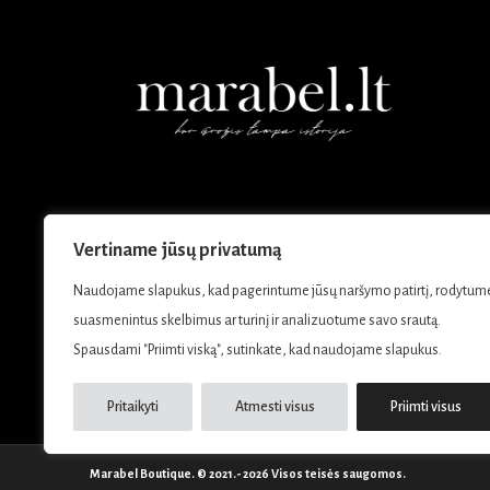
Vertiname jūsų privatumą
Naudojame slapukus, kad pagerintume jūsų naršymo patirtį, rodytum
suasmenintus skelbimus ar turinį ir analizuotume savo srautą.
Spausdami "Priimti viską", sutinkate, kad naudojame slapukus.
Pritaikyti
Atmesti visus
Priimti visus
Marabel Boutique. © 2021.- 2026 Visos teisės saugomos.