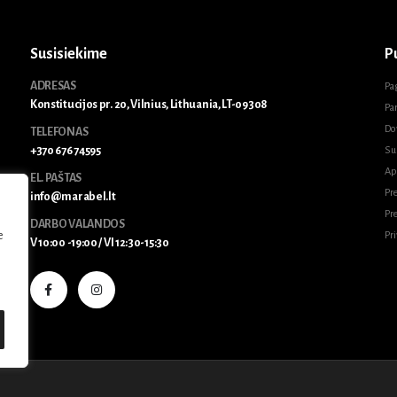
Susisiekime
P
ADRESAS
Pa
Konstitucijos pr. 20, Vilnius, Lithuania, LT-09308
Pa
Do
TELEFONAS
+370 676 74595
Su
Ap
EL. PAŠTAS
Pr
info@marabel.lt
Pr
DARBO VALANDOS
e
Pr
V 10:00 -19:00 / VI 12:30-15:30