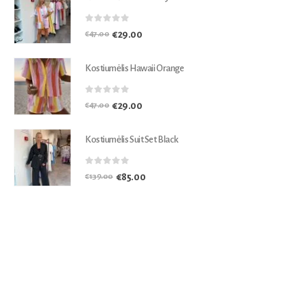
0
out of 5
€
29.00
€
47.00
Kostiumėlis Hawaii Orange
0
out of 5
€
29.00
€
47.00
Kostiumėlis Suit Set Black
0
out of 5
€
85.00
€
139.00