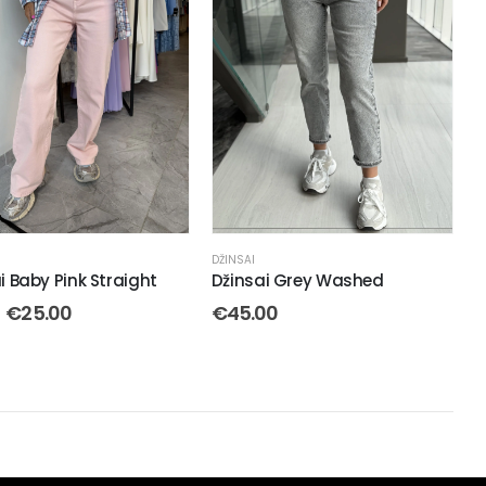
DŽINSAI
i Baby Pink Straight
Džinsai Grey Washed
€
25.00
€
45.00