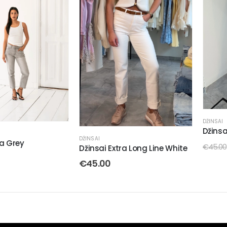
DŽINSAI
Džinsa
DŽINSAI
ra Grey
€
45.00
Džinsai Extra Long Line White
€
45.00