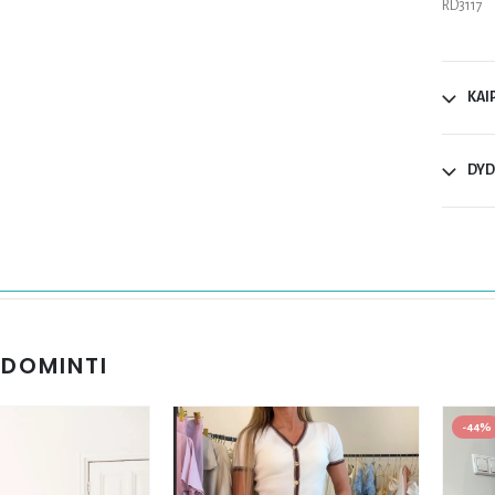
RD3117
KAI
DYD
UDOMINTI
-44%