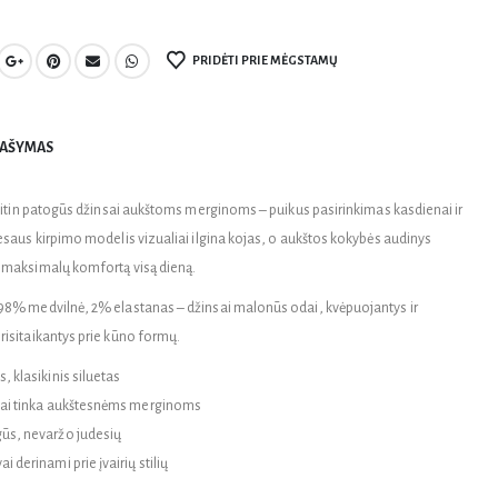
PRIDĖTI PRIE MĖGSTAMŲ
AŠYMAS
 ir itin patogūs džinsai aukštoms merginoms – puikus pasirinkimas kasdienai ir
Tiesaus kirpimo modelis vizualiai ilgina kojas, o aukštos kokybės audinys
a maksimalų komfortą visą dieną.
 98% medvilnė, 2% elastanas – džinsai malonūs odai, kvėpuojantys ir
prisitaikantys prie kūno formų.
, klasikinis siluetas
iai tinka aukštesnėms merginoms
ūs, nevaržo judesių
i derinami prie įvairių stilių