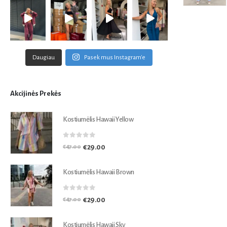
Daugiau
Pasek mus Instagram'e
Akcijinės Prekės
Kostiumėlis Hawaii Yellow
0
out of 5
€
29.00
€
47.00
Kostiumėlis Hawaii Brown
0
out of 5
€
29.00
€
47.00
Kostiumėlis Hawaii Sky