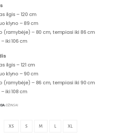
is
s ilgis – 120 cm
nuo klyno – 89 cm
o (ramybėje) – 80 cm, tempiasi iki 86 cm
 – iki 106 cm
dis
s ilgis – 121 cm
nuo klyno – 90 cm
o (ramybėje) – 86 cm, tempiasi iki 90 cm
 – iki 108 cm
IJA:
DŽINSAI
XS
S
M
L
XL