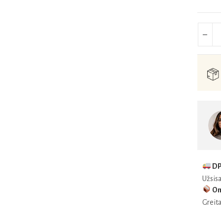
DP
Užsisa
Om
Greita