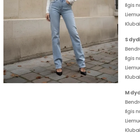
Ilgis 
Liemu
Klubai
S dyd
Bendra
Ilgis 
Liemu
Klubai
M dyd
Bendra
Ilgis 
Liemu
Klubai