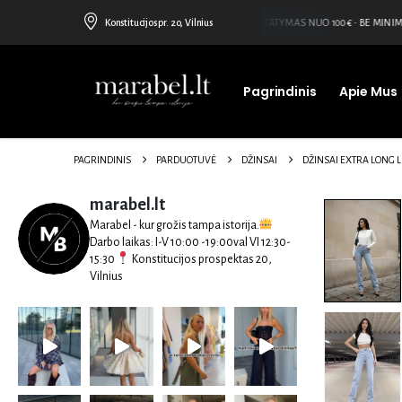
Konstitucijos pr. 20, Vilnius
NEMOKAMAS PRISTATYMAS NUO 100€ • BE MINIMA
Pagrindinis
Apie Mus
PAGRINDINIS
PARDUOTUVĖ
DŽINSAI
DŽINSAI EXTRA LONG L
marabel.lt
Marabel - kur grožis tampa istorija.
Darbo laikas:
I-V 10:00 -19:00val
VI 12:30-
15:30
Konstitucijos prospektas 20,
Vilnius