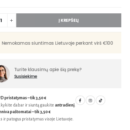
Į KREPŠELĮ
Nemokamas siuntimas Lietuvoje perkant virš €100
Turite klausimų apie šią prekę?
Susisiekime
D pristatymas – tik
3,50 €
kykite dabar ir siuntą gaukite
antradienį
.
niva paštomatai – tik
3,50 €
s ir patogus pristatymas visoje Lietuvoje.