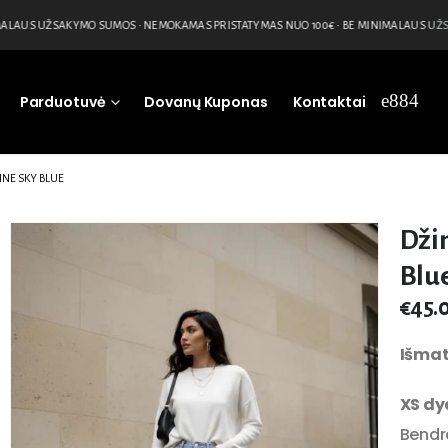
LAUS UŽSAKYMO SUMOS • NEMOKAMAS PRISTATYMAS NUO 100€ • BE MINIMALAUS UŽSA
Parduotuvė
Dovanų Kuponas
Kontaktai
INE SKY BLUE
Džin
Blu
€
45.
Išmat
XS dy
Bendra