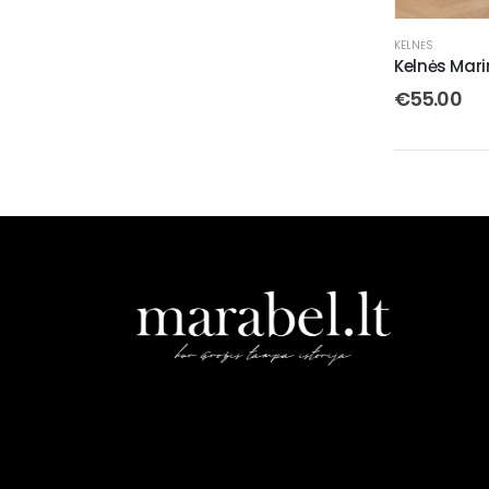
KELNĖS
Kelnės Mari
€
55.00