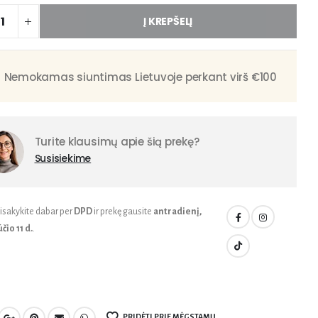
Į KREPŠELĮ
Nemokamas siuntimas Lietuvoje perkant virš €100
Turite klausimų apie šią prekę?
Susisiekime
isakykite dabar per
DPD
ir prekę gausite
antradienį,
čio 11 d.
.
PRIDĖTI PRIE MĖGSTAMŲ