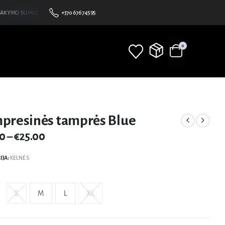
KYMO SUMOS •NEMOKAMAS PRISTATYMAS NUO 100€ • BE MINIMALAUS UŽSAKYMO SUMOS
+370 676 74595
0
presinės tamprės Blue
00
–
€
25.00
IJA:
KELNĖS
S
M
L
XL