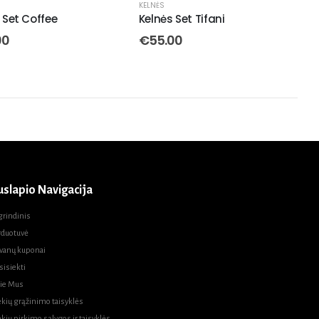
KELNĖS
 Set Coffee
Kelnės Set Tifani
00
€
55.00
uslapio Navigacija
grindinis
rduotuvė
vanų kuponai
sisiekti
ie Mus
ekių grąžinimo taisyklės
ekių pirkimo sąlygos ir taisyklės