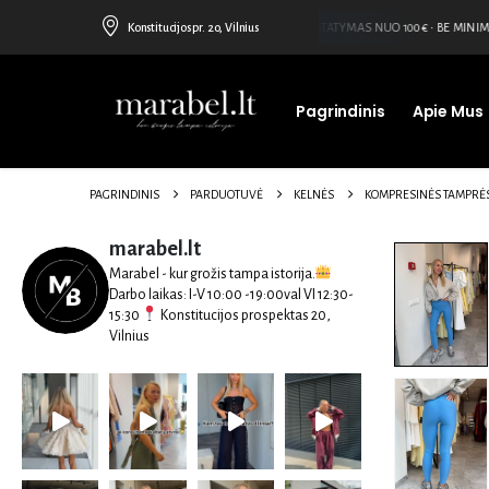
Konstitucijos pr. 20, Vilnius
NEMOKAMAS PRISTATYMAS NUO 100€ • BE MINIMA
Pagrindinis
Apie Mus
PAGRINDINIS
PARDUOTUVĖ
KELNĖS
KOMPRESINĖS TAMPRĖS
marabel.lt
Marabel - kur grožis tampa istorija.
Darbo laikas:
I-V 10:00 -19:00val
VI 12:30-
15:30
Konstitucijos prospektas 20,
Vilnius