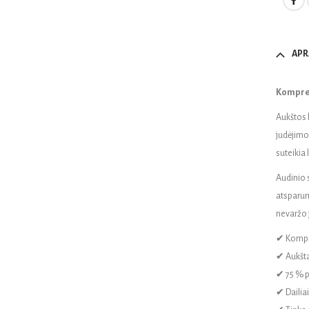
APR
Kompres
Aukštos 
judėjimo 
suteikia 
Audinio s
atsparum
nevaržo j
✔ Kompr
✔ Aukšta
✔ 75 % p
✔ Dailiai