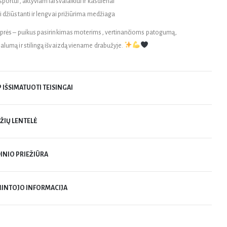
portui, aktyviam laisvalaikiui ir kasdienai
i džiūstanti ir lengvai prižiūrima medžiaga
prės – puikus pasirinkimas moterims, vertinančioms patogumą,
alumą ir stilingą išvaizdą viename drabužyje.
P IŠSIMATUOTI TEISINGAI
ŽIŲ LENTELĖ
INIO PRIEŽIŪRA
INTOJO INFORMACIJA