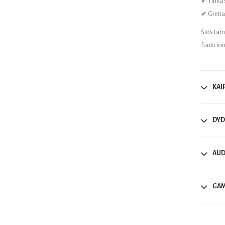
✔ Tinka s
✔ Greita
Šios tam
funkcion
KAI
DYD
AUD
GAM