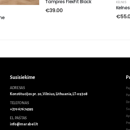
Tamprės FlexFit Black
KELNĖS
Kelnės
€
39.00
€
55.
ne
Susisiekime
P
ADRESAS
Pa
Konstitucijos pr. 20, Vilnius, Lithuania, LT-09308
Pa
Do
TELEFONAS
+370 676 74595
Su
Ap
EL. PAŠTAS
Pr
info@marabel.lt
Pr