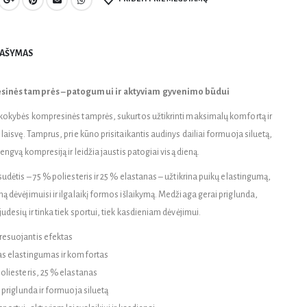
AŠYMAS
inės tamprės – patogumui ir aktyviam gyvenimo būdui
kokybės kompresinės tamprės, sukurtos užtikrinti maksimalų komfortą ir
laisvę. Tamprus, prie kūno prisitaikantis audinys dailiai formuoja siluetą,
lengvą kompresiją ir leidžia jaustis patogiai visą dieną.
udėtis – 75 % poliesteris ir 25 % elastanas – užtikrina puikų elastingumą,
ą dėvėjimuisi ir ilgalaikį formos išlaikymą. Medžiaga gerai priglunda,
udesių ir tinka tiek sportui, tiek kasdieniam dėvėjimui.
esuojantis efektas
s elastingumas ir komfortas
oliesteris, 25 % elastanas
 priglunda ir formuoja siluetą