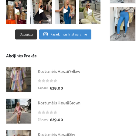
Daugiau
Pasek mus Instagram'e
Akcijinės Prekės
Kostiumėlis Hawaii Yellow
0
out of 5
€
29.00
€
47.00
Kostiumėlis Hawaii Brown
0
out of 5
€
29.00
€
47.00
Kostiumėlis Hawaii Sky