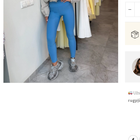
Užs
rugpjū