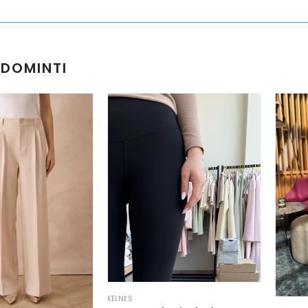
UDOMINTI
KELNĖS