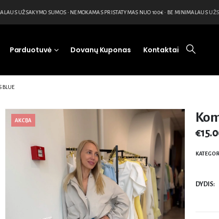
LAUS UŽSAKYMO SUMOS • NEMOKAMAS PRISTATYMAS NUO 100€ • BE MINIMALAUS UŽSA
Parduotuvė
Dovanų Kuponas
Kontaktai
 BLUE
Kom
AKCIJA
€
15.
KATEGOR
DYDIS