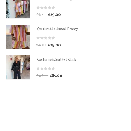
0
out of 5
€
29.00
€
47.00
Kostiumėlis Hawaii Orange
0
out of 5
€
29.00
€
47.00
Kostiumėlis Suit Set Black
0
out of 5
€
85.00
€
139.00