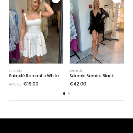
SUKNELĖS
SUKNELĖS
S
Suknelė Samba Black
Suknelė Sophia Elegant
S
Gold
€
42.00
€
119.00