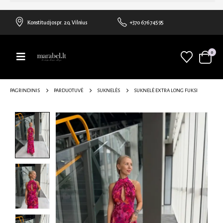
Konstitucijos pr. 20, Vilnius
+370 676 74595
0
PAGRINDINIS
PARDUOTUVĖ
SUKNELĖS
SUKNELĖ EXTRA LONG FUKSI