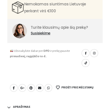
Nemokamas siuntimas Lietuvoje
perkant virš €100
Turite klausimų apie šią prekę?
Susisiekime
Užsisakykite dabar per
DPD
ir prekę gausite
pirmadienį, rugpjūčio 10 d.
.
PRIDĖTI PRIE MĖGSTAMŲ
APRAŠYMAS