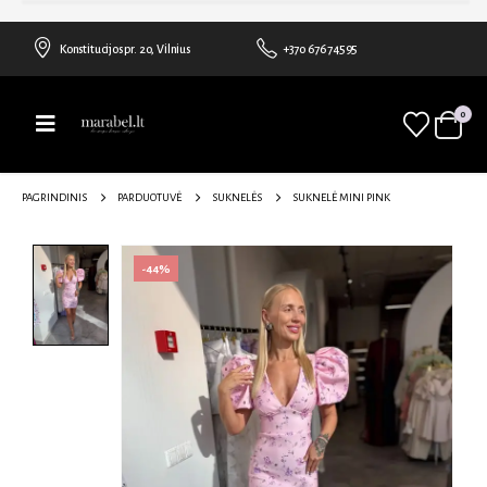
Konstitucijos pr. 20, Vilnius
+370 676 74595
0
PAGRINDINIS
PARDUOTUVĖ
SUKNELĖS
SUKNELĖ MINI PINK
-44%