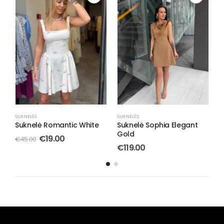
SUKNELĖS
S
Suknelė Sophia Elegant
S
SUKNELĖS
Gold
Suknelė Ethereal White
€
119.00
€
55.00