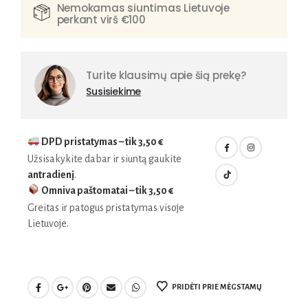
Nemokamas siuntimas Lietuvoje
perkant virš €100
Turite klausimų apie šią prekę?
Susisiekime
DPD pristatymas – tik
3,50 €
Užsisakykite dabar ir siuntą gaukite
antradienį
.
Omniva paštomatai – tik
3,50 €
Greitas ir patogus pristatymas visoje
Lietuvoje.
PRIDĖTI PRIE MĖGSTAMŲ