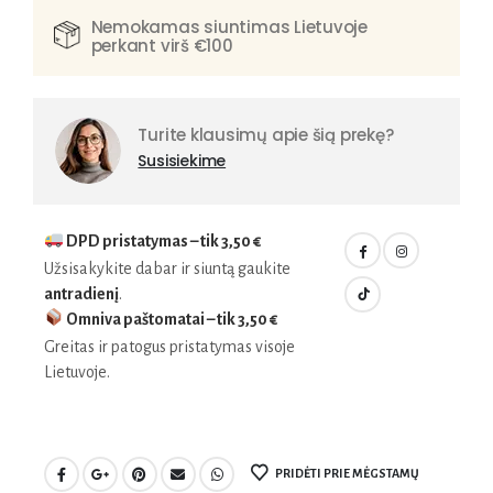
Nemokamas siuntimas Lietuvoje
perkant virš €100
Turite klausimų apie šią prekę?
Susisiekime
DPD pristatymas – tik
3,50 €
Užsisakykite dabar ir siuntą gaukite
antradienį
.
Omniva paštomatai – tik
3,50 €
Greitas ir patogus pristatymas visoje
Lietuvoje.
PRIDĖTI PRIE MĖGSTAMŲ