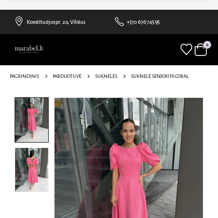
Konstitucijos pr. 20, Vilnius
+370 676 74595
0
PAGRINDINIS
PARDUOTUVĖ
SUKNELĖS
SUKNELĖ SENJORITA CORAL