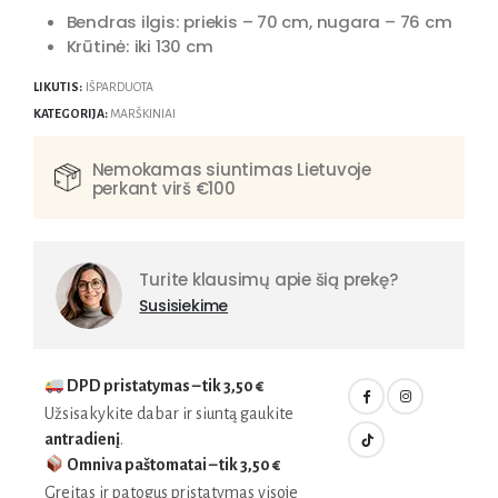
Bendras ilgis: priekis – 70 cm, nugara – 76 cm
Krūtinė: iki 130 cm
LIKUTIS:
IŠPARDUOTA
KATEGORIJA:
MARŠKINIAI
Nemokamas siuntimas Lietuvoje
perkant virš €100
Turite klausimų apie šią prekę?
Susisiekime
DPD pristatymas – tik
3,50 €
Užsisakykite dabar ir siuntą gaukite
antradienį
.
Omniva paštomatai – tik
3,50 €
Greitas ir patogus pristatymas visoje