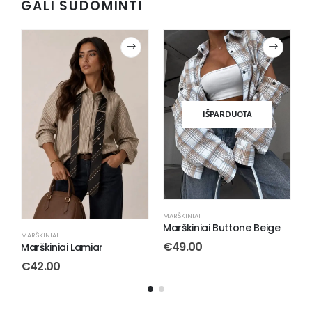
GALI SUDOMINTI
IŠPARDUOTA
MARŠKINIAI
M
Marškiniai Buttone Beige
M
MARŠKINIAI
€
49.00
Marškiniai Alli Mint
€
49.00