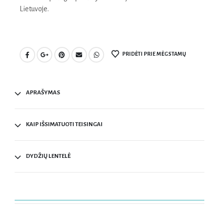
Lietuvoje.
PRIDĖTI PRIE MĖGSTAMŲ
APRAŠYMAS
KAIP IŠSIMATUOTI TEISINGAI
DYDŽIŲ LENTELĖ