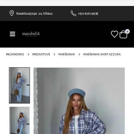
Konstitucijos pr. 20, Vilnius
+370 676 74595
0
PAGRINDINIS
PARDUOTUVĖ
MARŠKINIAI
MARŠKINIAI SHIRT AZZURA